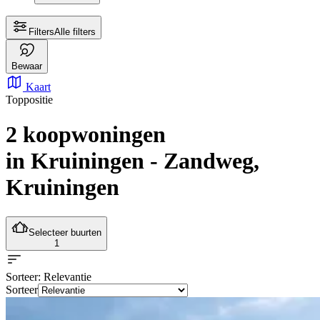
Filters
Alle filters
Bewaar
Kaart
Toppositie
2 koopwoningen
in Kruiningen - Zandweg,
Kruiningen
Selecteer buurten
1
Sorteer
: Relevantie
Sorteer