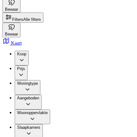
Bewaar
Filters
Alle filters
Bewaar
Kaart
Koop
Prijs
Woningtype
Aangeboden
Woonoppervlakte
Slaapkamers