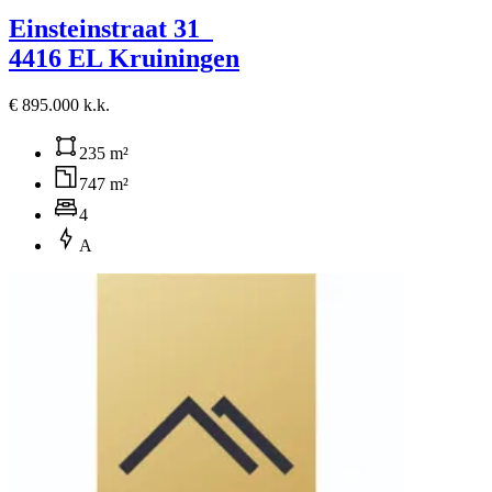
Einsteinstraat 31
4416 EL Kruiningen
€ 895.000 k.k.
235 m²
747 m²
4
A