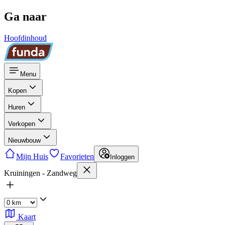
Ga naar
Hoofdinhoud
Menu
Kopen
Huren
Verkopen
Nieuwbouw
Mijn Huis
Favorieten
Inloggen
Kruiningen - Zandweg
Kaart