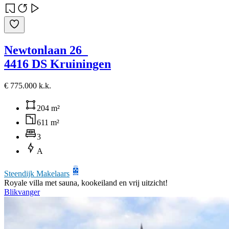
Newtonlaan 26
4416 DS Kruiningen
€ 775.000 k.k.
204 m²
611 m²
3
A
Steendijk Makelaars
Royale villa met sauna, kookeiland en vrij uitzicht!
Blikvanger