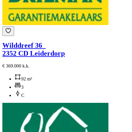
Wilddreef 36
2352 CD Leiderdorp
€ 369.000 k.k.
92 m²
3
C