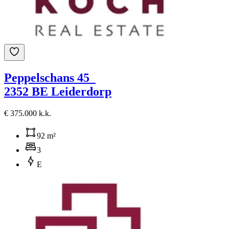
Peppelschans 45
2352 BE Leiderdorp
€ 375.000 k.k.
92 m²
3
E