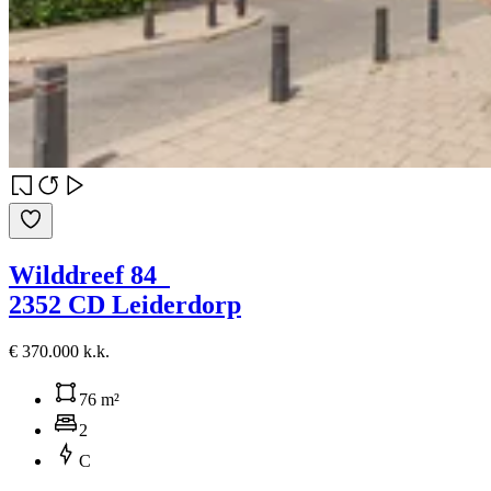
Wilddreef 84
2352 CD Leiderdorp
€ 370.000 k.k.
76 m²
2
C