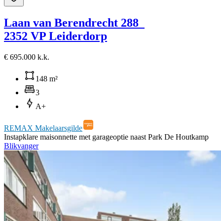
Laan van Berendrecht 288
2352 VP Leiderdorp
€ 695.000 k.k.
148 m²
3
A+
REMAX Makelaarsgilde
Instapklare maisonnette met garageoptie naast Park De Houtkamp
Blikvanger