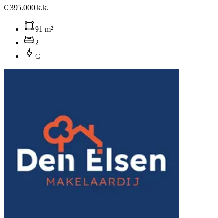
€ 395.000 k.k.
91 m²
2
C