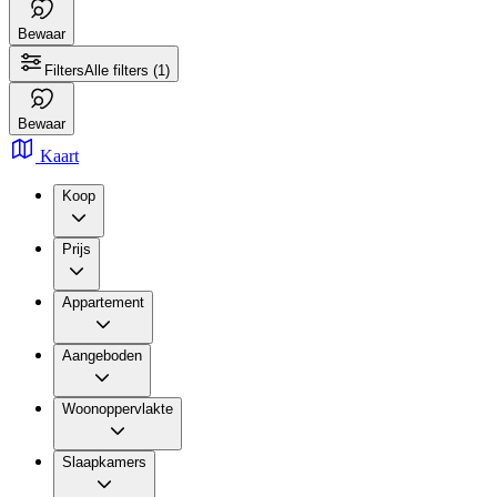
Bewaar
Filters
Alle filters
(1)
Bewaar
Kaart
Koop
Prijs
Appartement
Aangeboden
Woonoppervlakte
Slaapkamers