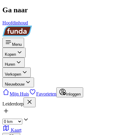
Ga naar
Hoofdinhoud
Menu
Kopen
Huren
Verkopen
Nieuwbouw
Mijn Huis
Favorieten
Inloggen
Leiderdorp
Kaart