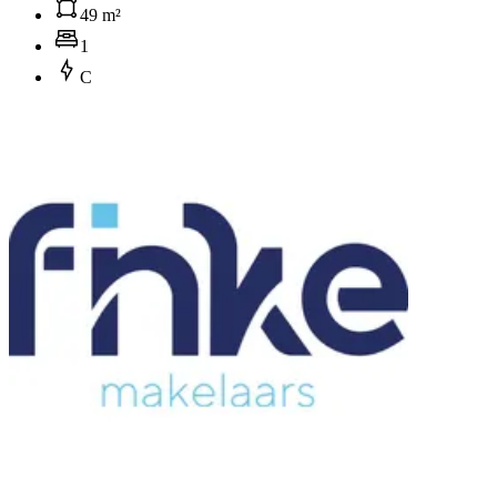
49 m²
1
C