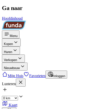
Ga naar
Hoofdinhoud
Menu
Kopen
Huren
Verkopen
Nieuwbouw
Mijn Huis
Favorieten
Inloggen
Lunteren
Kaart