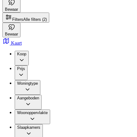
Bewaar
Filters
Alle filters
(2)
Bewaar
Kaart
Koop
Prijs
Woningtype
Aangeboden
Woonoppervlakte
Slaapkamers