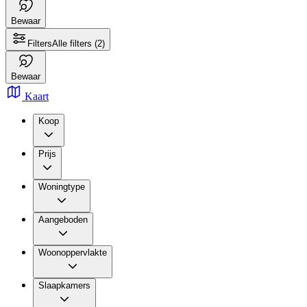
Bewaar
Filters
Alle filters
(2)
Bewaar
Kaart
Koop
Prijs
Woningtype
Aangeboden
Woonoppervlakte
Slaapkamers