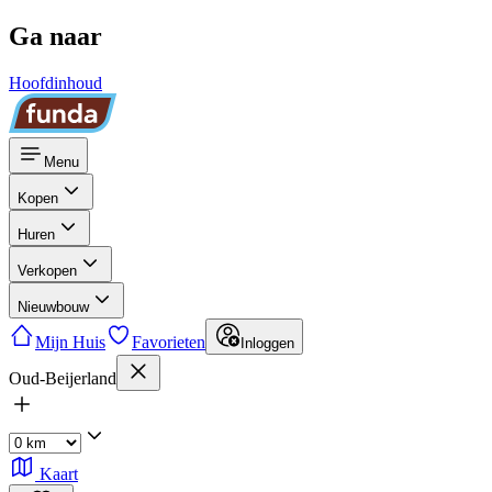
Ga naar
Hoofdinhoud
Menu
Kopen
Huren
Verkopen
Nieuwbouw
Mijn Huis
Favorieten
Inloggen
Oud-Beijerland
Kaart