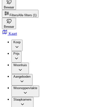
Bewaar
Filters
Alle filters
(1)
Bewaar
Kaart
Koop
Prijs
Woonhuis
Aangeboden
Woonoppervlakte
Slaapkamers