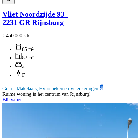
Vliet Noordzijde 93
2231 GR Rijnsburg
€ 450.000 k.k.
85 m²
82 m²
2
F
Geurts Makelaars, Hypotheken en Verzekeringen
Ruime woning in het centrum van Rijnsburg!
Blikvanger