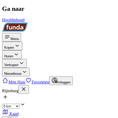
Ga naar
Hoofdinhoud
Menu
Kopen
Huren
Verkopen
Nieuwbouw
Mijn Huis
Favorieten
Inloggen
Rijnsburg
Kaart