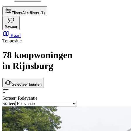
Filters
Alle filters
(1)
Bewaar
Kaart
Toppositie
78 koopwoningen
in Rijnsburg
Selecteer buurten
Sorteer
: Relevantie
Sorteer