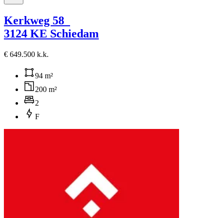
Kerkweg 58
3124 KE Schiedam
€ 649.500 k.k.
94 m²
200 m²
2
F