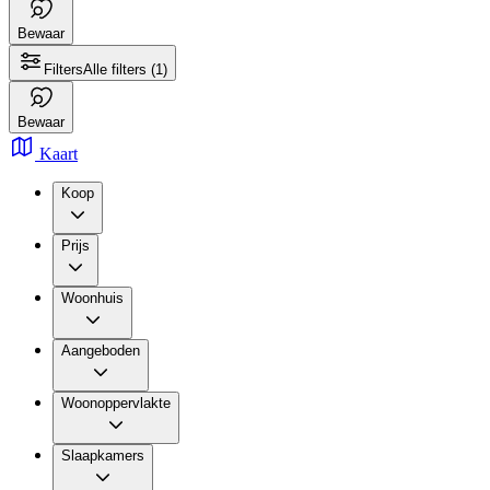
Bewaar
Filters
Alle filters
(1)
Bewaar
Kaart
Koop
Prijs
Woonhuis
Aangeboden
Woonoppervlakte
Slaapkamers