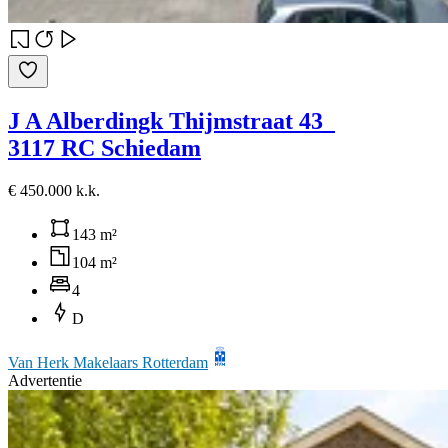
J A Alberdingk Thijmstraat 43
3117 RC Schiedam
€ 450.000 k.k.
143 m²
104 m²
4
D
Van Herk Makelaars Rotterdam
Advertentie