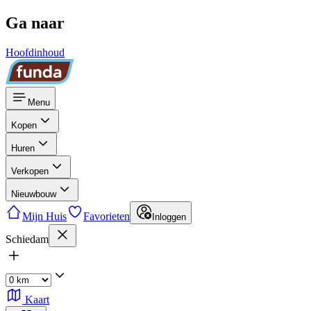
Ga naar
Hoofdinhoud
Menu
Kopen
Huren
Verkopen
Nieuwbouw
Mijn Huis
Favorieten
Inloggen
Schiedam
Kaart