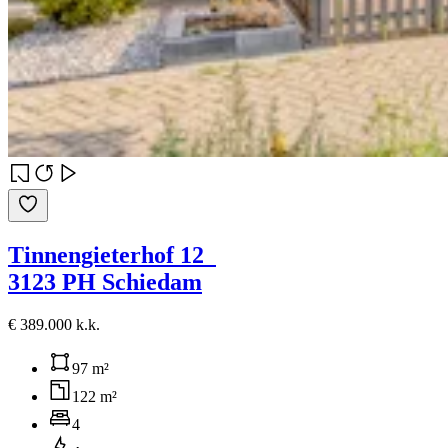
Tinnengieterhof 12
3123 PH Schiedam
€ 389.000 k.k.
97 m²
122 m²
4