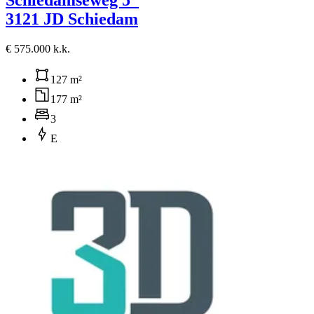
Schiedamseweg 5
3121 JD Schiedam
€ 575.000 k.k.
127 m²
177 m²
3
E