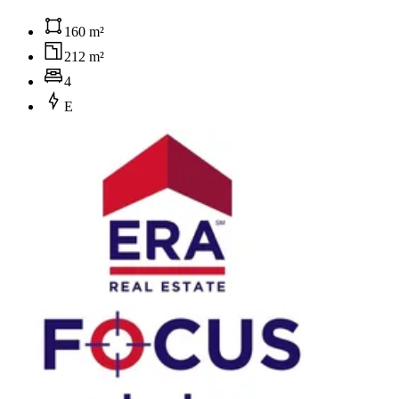
160 m²
212 m²
4
E