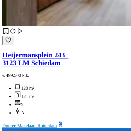
Heijermansplein 243
3123 LM Schiedam
€ 499.500 k.k.
120 m²
121 m²
5
A
Dupree Makelaars Rotterdam