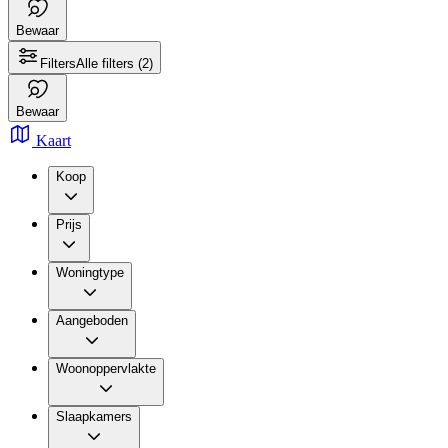
Bewaar
Filters
Alle filters
(2)
Bewaar
Kaart
Koop
Prijs
Woningtype
Aangeboden
Woonoppervlakte
Slaapkamers