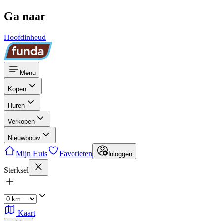
Ga naar
Hoofdinhoud
Menu
Kopen
Huren
Verkopen
Nieuwbouw
Mijn Huis
Favorieten
Inloggen
Sterksel
Kaart