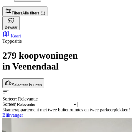
Filters
Alle filters
(1)
Bewaar
Kaart
Toppositie
279 koopwoningen
in Veenendaal
Selecteer buurten
Sorteer
: Relevantie
Sorteer
3kamerappartement met twee buitenruimtes en twee parkeerplekken!
Blikvanger