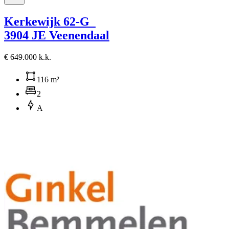
Kerkewijk 62-G
3904 JE Veenendaal
€ 649.000 k.k.
116 m²
2
A