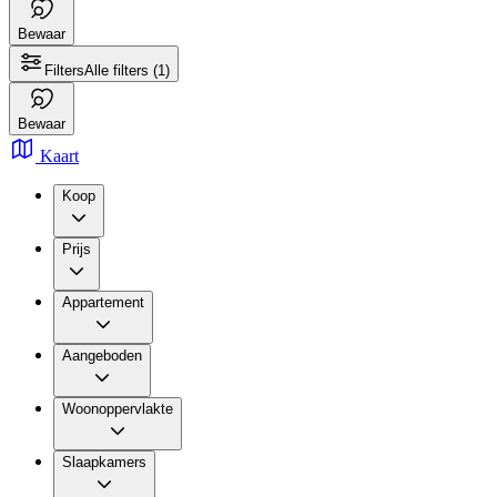
Bewaar
Filters
Alle filters
(1)
Bewaar
Kaart
Koop
Prijs
Appartement
Aangeboden
Woonoppervlakte
Slaapkamers