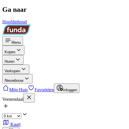
Ga naar
Hoofdinhoud
Menu
Kopen
Huren
Verkopen
Nieuwbouw
Mijn Huis
Favorieten
Inloggen
Veenendaal
Kaart