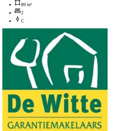
89 m²
2
C