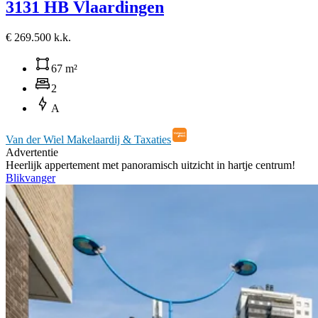
3131 HB Vlaardingen
€ 269.500 k.k.
67 m²
2
A
Van der Wiel Makelaardij & Taxaties
Advertentie
Heerlijk appertement met panoramisch uitzicht in hartje centrum!
Blikvanger