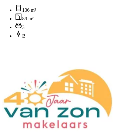
136 m²
89 m²
3
B