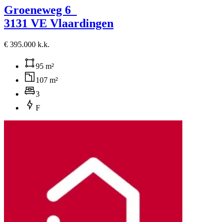
Groeneweg 6
3131 VE Vlaardingen
€ 395.000 k.k.
95 m²
107 m²
3
F