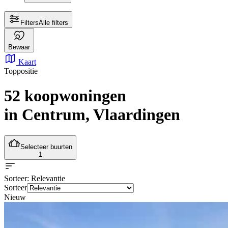
Filters
Alle filters
Bewaar
Kaart
Toppositie
52 koopwoningen
in Centrum, Vlaardingen
Selecteer buurten
1
Sorteer
: Relevantie
Sorteer
Nieuw