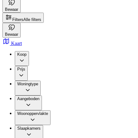
Bewaar
Filters
Alle filters
Bewaar
Kaart
Koop
Prijs
Woningtype
Aangeboden
Woonoppervlakte
Slaapkamers