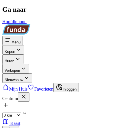
Ga naar
Hoofdinhoud
Menu
Kopen
Huren
Verkopen
Nieuwbouw
Mijn Huis
Favorieten
Inloggen
Centrum
Kaart