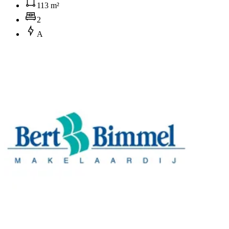
113 m²
2
A