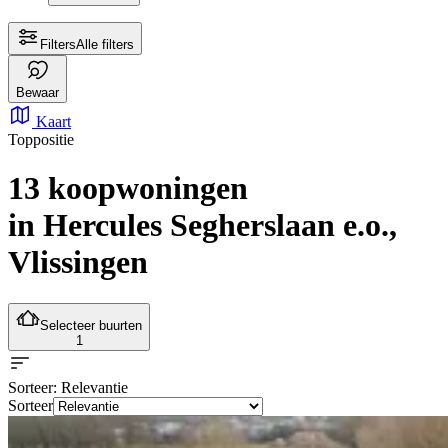
Filters
Alle filters
Bewaar
Kaart
Toppositie
13 koopwoningen
in Hercules Segherslaan e.o.,
Vlissingen
Selecteer buurten
1
Sorteer
: Relevantie
Sorteer