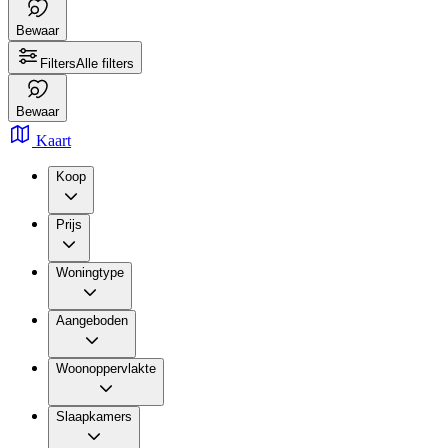
Bewaar
Filters
Alle filters
Bewaar
Kaart
Koop
Prijs
Woningtype
Aangeboden
Woonoppervlakte
Slaapkamers