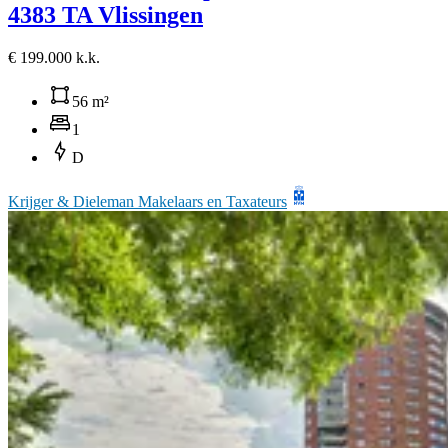
4383 TA Vlissingen
€ 199.000 k.k.
56 m²
1
D
Krijger & Dieleman Makelaars en Taxateurs