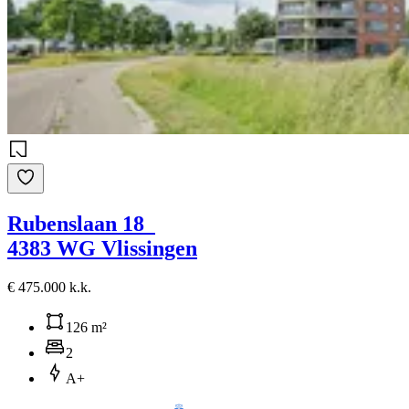
Rubenslaan 18
4383 WG Vlissingen
€ 475.000 k.k.
126 m²
2
A+