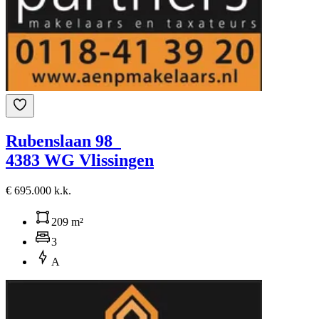
Rubenslaan 98
4383 WG Vlissingen
€ 695.000 k.k.
209 m²
3
A