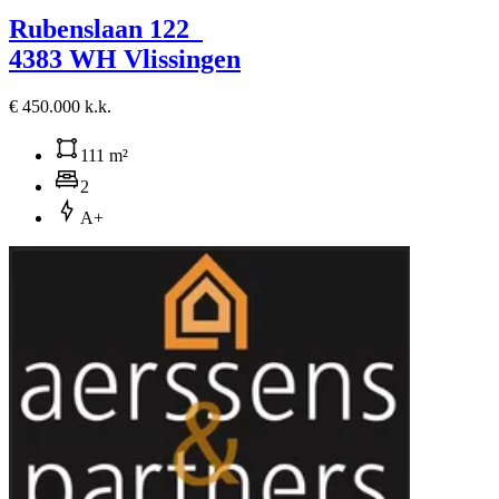
Rubenslaan 122
4383 WH Vlissingen
€ 450.000 k.k.
111 m²
2
A+