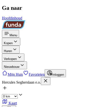
Ga naar
Hoofdinhoud
Menu
Kopen
Huren
Verkopen
Nieuwbouw
Mijn Huis
Favorieten
Inloggen
Hercules Segherslaan e.o.
Kaart