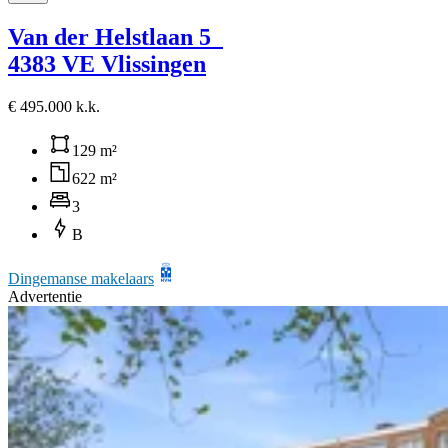
Van der Helstlaan 5
4383 VE Vlissingen
€ 495.000 k.k.
129 m²
622 m²
3
B
Dingemanse makelaars
Advertentie