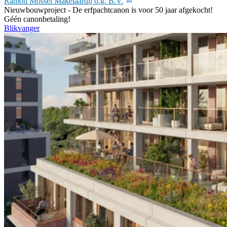
Ramón Mossel Makelaardij o.g. B.V.
Nieuwbouwproject -
De erfpachtcanon is voor 50 jaar afgekocht!
Géén canonbetaling!
Blikvanger