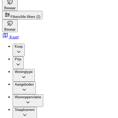
Bewaar
Filters
Alle filters
(2)
Bewaar
Kaart
Koop
Prijs
Woningtype
Aangeboden
Woonoppervlakte
Slaapkamers