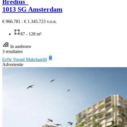
Bredius
1013 SG Amsterdam
€ 966.781 - € 1.345.723 v.o.n.
87 - 128 m²
In aanbouw
3 resultaten
Eefje Voogd Makelaardij
Advertentie