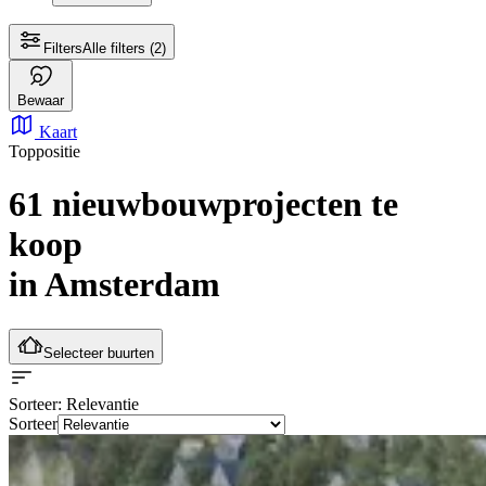
Filters
Alle filters
(2)
Bewaar
Kaart
Toppositie
61 nieuwbouwprojecten te
koop
in Amsterdam
Selecteer buurten
Sorteer
: Relevantie
Sorteer