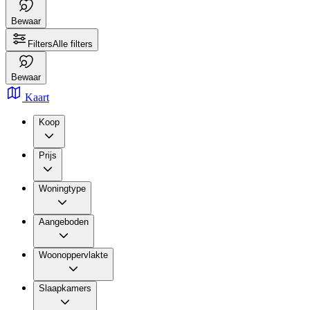
Bewaar
Filters
Alle filters
Bewaar
Kaart
Koop
Prijs
Woningtype
Aangeboden
Woonoppervlakte
Slaapkamers