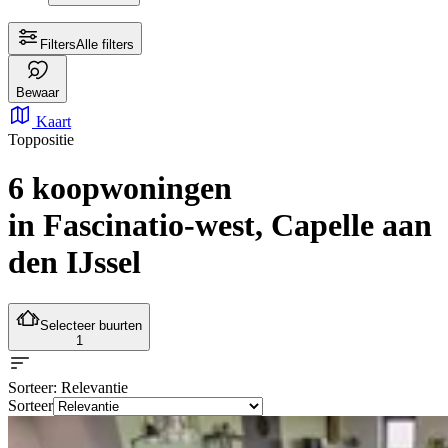
Filters
Alle filters
Bewaar
Kaart
Toppositie
6 koopwoningen
in Fascinatio-west, Capelle aan
den IJssel
Selecteer buurten
1
Sorteer
: Relevantie
Sorteer