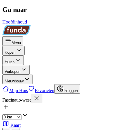
Ga naar
Hoofdinhoud
Menu
Kopen
Huren
Verkopen
Nieuwbouw
Mijn Huis
Favorieten
Inloggen
Fascinatio-west
Kaart