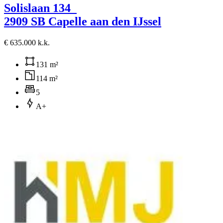
Solislaan 134
2909 SB Capelle aan den IJssel
€ 635.000 k.k.
131 m²
114 m²
5
A+