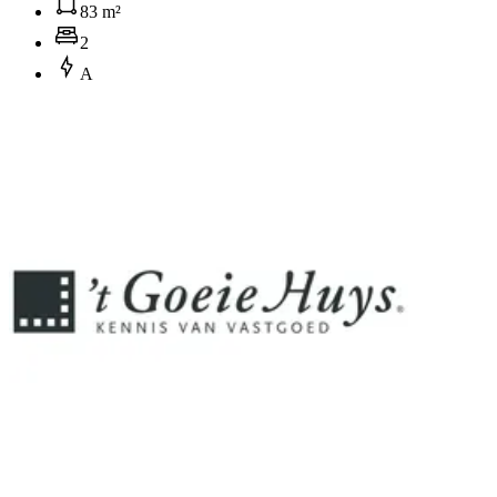
83 m²
2
A