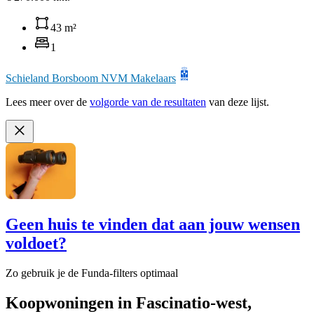
43 m²
1
Schieland Borsboom NVM Makelaars
Lees meer over de
volgorde van de resultaten
van deze lijst.
Geen huis te vinden dat aan jouw wensen
voldoet?
Zo gebruik je de Funda-filters optimaal
Koopwoningen in Fascinatio-west,