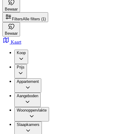
Bewaar
Filters
Alle filters
(1)
Bewaar
Kaart
Koop
Prijs
Appartement
Aangeboden
Woonoppervlakte
Slaapkamers