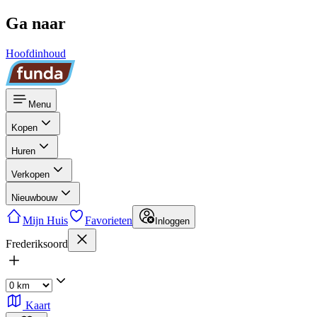
Ga naar
Hoofdinhoud
Menu
Kopen
Huren
Verkopen
Nieuwbouw
Mijn Huis
Favorieten
Inloggen
Frederiksoord
Kaart