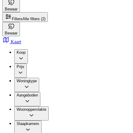
Bewaar
Filters
Alle filters
(2)
Bewaar
Kaart
Koop
Prijs
Woningtype
Aangeboden
Woonoppervlakte
Slaapkamers