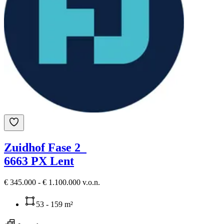
Zuidhof Fase 2
6663 PX Lent
€ 345.000 - € 1.100.000 v.o.n.
53 - 159 m²