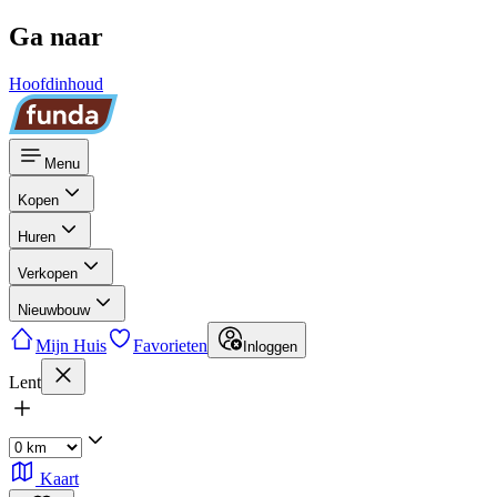
Ga naar
Hoofdinhoud
Menu
Kopen
Huren
Verkopen
Nieuwbouw
Mijn Huis
Favorieten
Inloggen
Lent
Kaart