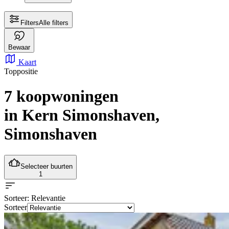
Filters
Alle filters
Bewaar
Kaart
Toppositie
7 koopwoningen
in Kern Simonshaven,
Simonshaven
Selecteer buurten
1
Sorteer
: Relevantie
Sorteer