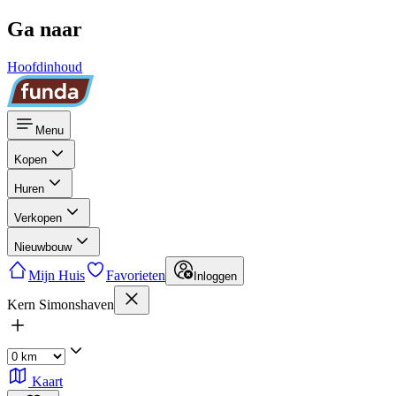
Ga naar
Hoofdinhoud
Menu
Kopen
Huren
Verkopen
Nieuwbouw
Mijn Huis
Favorieten
Inloggen
Kern Simonshaven
Kaart