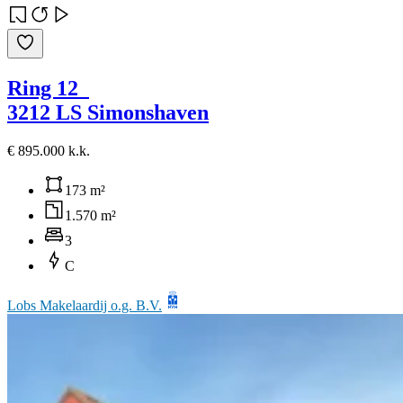
Ring 12
3212 LS Simonshaven
€ 895.000 k.k.
173 m²
1.570 m²
3
C
Lobs Makelaardij o.g. B.V.