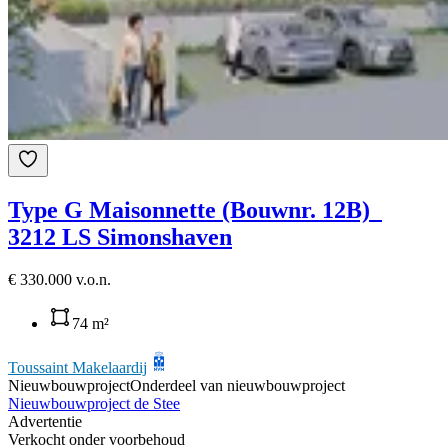
Type G Maisonnette (Bouwnr. 12B)
3212 LS Simonshaven
€ 330.000 v.o.n.
74 m²
Toussaint Makelaardij
Nieuwbouwproject
Onderdeel van nieuwbouwproject
Nieuwbouwproject de Stee
Advertentie
Verkocht onder voorbehoud