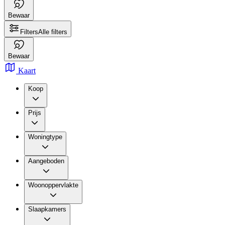
Bewaar
Filters
Alle filters
Bewaar
Kaart
Koop
Prijs
Woningtype
Aangeboden
Woonoppervlakte
Slaapkamers