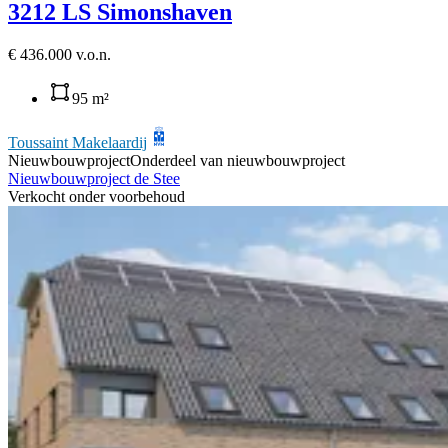
3212 LS Simonshaven
€ 436.000 v.o.n.
95 m²
Toussaint Makelaardij
Nieuwbouwproject
Onderdeel van nieuwbouwproject
Nieuwbouwproject de Stee
Verkocht onder voorbehoud