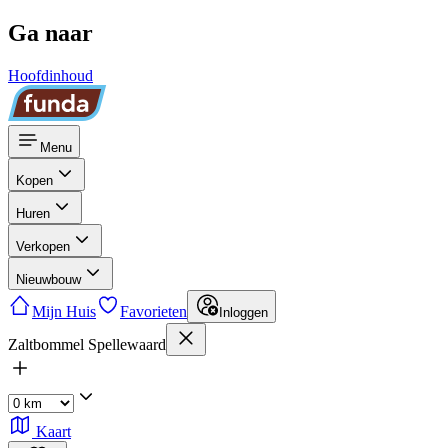
Ga naar
Hoofdinhoud
Menu
Kopen
Huren
Verkopen
Nieuwbouw
Mijn Huis
Favorieten
Inloggen
Zaltbommel Spellewaard
Kaart