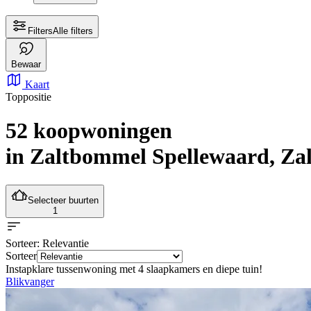
Filters
Alle filters
Bewaar
Kaart
Toppositie
52 koopwoningen
in Zaltbommel Spellewaard, Z
Selecteer buurten
1
Sorteer
: Relevantie
Sorteer
Instapklare tussenwoning met 4 slaapkamers en diepe tuin!
Blikvanger