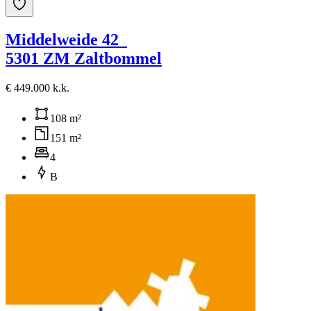
Middelweide 42
5301 ZM Zaltbommel
€ 449.000 k.k.
108 m²
151 m²
4
B