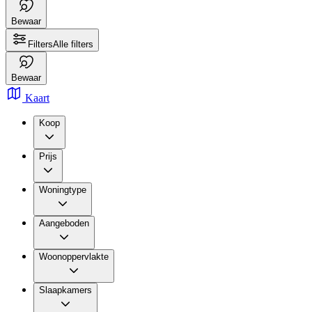
Bewaar
Filters
Alle filters
Bewaar
Kaart
Koop
Prijs
Woningtype
Aangeboden
Woonoppervlakte
Slaapkamers