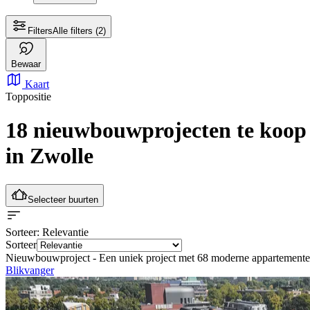
Filters
Alle filters
(2)
Bewaar
Kaart
Toppositie
18 nieuwbouwprojecten te koop
in Zwolle
Selecteer buurten
Sorteer
: Relevantie
Sorteer
Nieuwbouwproject -
Een uniek project met 68 moderne appartementen
Blikvanger