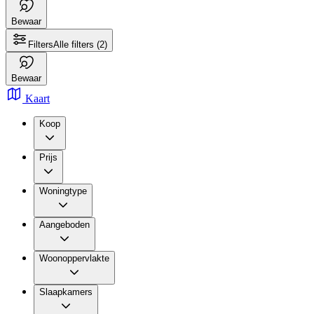
Bewaar
Filters
Alle filters
(2)
Bewaar
Kaart
Koop
Prijs
Woningtype
Aangeboden
Woonoppervlakte
Slaapkamers