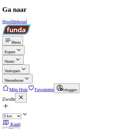
Ga naar
Hoofdinhoud
Menu
Kopen
Huren
Verkopen
Nieuwbouw
Mijn Huis
Favorieten
Inloggen
Zwolle
Kaart