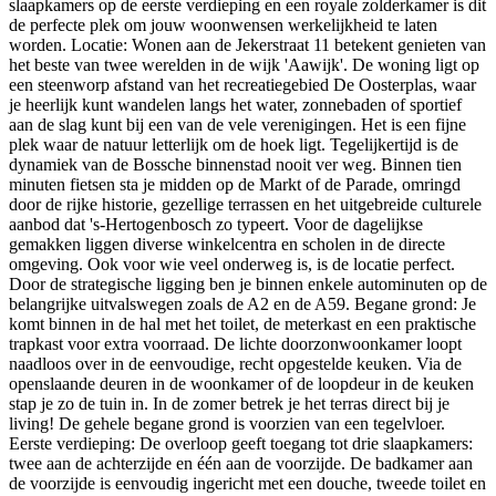
slaapkamers op de eerste verdieping en een royale zolderkamer is dit
de perfecte plek om jouw woonwensen werkelijkheid te laten
worden. Locatie: Wonen aan de Jekerstraat 11 betekent genieten van
het beste van twee werelden in de wijk 'Aawijk'. De woning ligt op
een steenworp afstand van het recreatiegebied De Oosterplas, waar
je heerlijk kunt wandelen langs het water, zonnebaden of sportief
aan de slag kunt bij een van de vele verenigingen. Het is een fijne
plek waar de natuur letterlijk om de hoek ligt. Tegelijkertijd is de
dynamiek van de Bossche binnenstad nooit ver weg. Binnen tien
minuten fietsen sta je midden op de Markt of de Parade, omringd
door de rijke historie, gezellige terrassen en het uitgebreide culturele
aanbod dat 's-Hertogenbosch zo typeert. Voor de dagelijkse
gemakken liggen diverse winkelcentra en scholen in de directe
omgeving. Ook voor wie veel onderweg is, is de locatie perfect.
Door de strategische ligging ben je binnen enkele autominuten op de
belangrijke uitvalswegen zoals de A2 en de A59. Begane grond: Je
komt binnen in de hal met het toilet, de meterkast en een praktische
trapkast voor extra voorraad. De lichte doorzonwoonkamer loopt
naadloos over in de eenvoudige, recht opgestelde keuken. Via de
openslaande deuren in de woonkamer of de loopdeur in de keuken
stap je zo de tuin in. In de zomer betrek je het terras direct bij je
living! De gehele begane grond is voorzien van een tegelvloer.
Eerste verdieping: De overloop geeft toegang tot drie slaapkamers:
twee aan de achterzijde en één aan de voorzijde. De badkamer aan
de voorzijde is eenvoudig ingericht met een douche, tweede toilet en