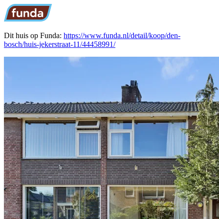
Dit huis op Funda:
https://www.funda.nl/detail/koop/den-
bosch/huis-jekerstraat-11/44458991/