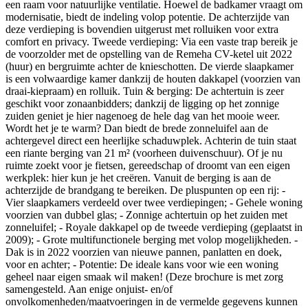
een raam voor natuurlijke ventilatie. Hoewel de badkamer vraagt om
modernisatie, biedt de indeling volop potentie. De achterzijde van
deze verdieping is bovendien uitgerust met rolluiken voor extra
comfort en privacy. Tweede verdieping: Via een vaste trap bereik je
de voorzolder met de opstelling van de Remeha CV-ketel uit 2022
(huur) en bergruimte achter de knieschotten. De vierde slaapkamer
is een volwaardige kamer dankzij de houten dakkapel (voorzien van
draai-kiepraam) en rolluik. Tuin & berging: De achtertuin is zeer
geschikt voor zonaanbidders; dankzij de ligging op het zonnige
zuiden geniet je hier nagenoeg de hele dag van het mooie weer.
Wordt het je te warm? Dan biedt de brede zonneluifel aan de
achtergevel direct een heerlijke schaduwplek. Achterin de tuin staat
een riante berging van 21 m² (voorheen duivenschuur). Of je nu
ruimte zoekt voor je fietsen, gereedschap of droomt van een eigen
werkplek: hier kun je het creëren. Vanuit de berging is aan de
achterzijde de brandgang te bereiken. De pluspunten op een rij: -
Vier slaapkamers verdeeld over twee verdiepingen; - Gehele woning
voorzien van dubbel glas; - Zonnige achtertuin op het zuiden met
zonneluifel; - Royale dakkapel op de tweede verdieping (geplaatst in
2009); - Grote multifunctionele berging met volop mogelijkheden. -
Dak is in 2022 voorzien van nieuwe pannen, panlatten en doek,
voor en achter; - Potentie: De ideale kans voor wie een woning
geheel naar eigen smaak wil maken! (Deze brochure is met zorg
samengesteld. Aan enige onjuist- en/of
onvolkomenheden/maatvoeringen in de vermelde gegevens kunnen