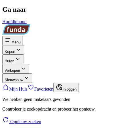
Ga naar
Hoofdinhoud
Menu
Kopen
Huren
Verkopen
Nieuwbouw
Mijn Huis
Favorieten
Inloggen
We hebben geen makelaars gevonden
Controleer je zoekopdracht en probeer het opnieuw.
Opnieuw zoeken