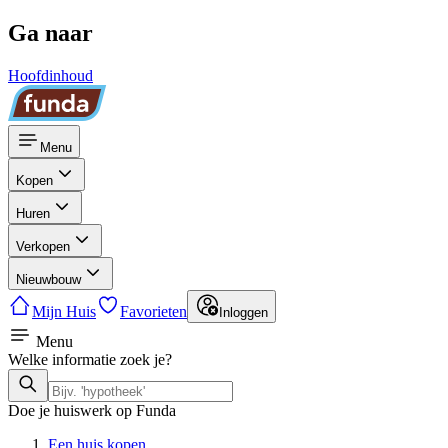
Ga naar
Hoofdinhoud
Menu
Kopen
Huren
Verkopen
Nieuwbouw
Mijn Huis
Favorieten
Inloggen
Menu
Welke informatie zoek je?
Doe je huiswerk op Funda
Een huis kopen