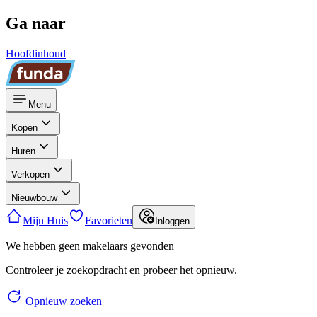
Ga naar
Hoofdinhoud
Menu
Kopen
Huren
Verkopen
Nieuwbouw
Mijn Huis
Favorieten
Inloggen
We hebben geen makelaars gevonden
Controleer je zoekopdracht en probeer het opnieuw.
Opnieuw zoeken