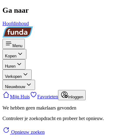
Ga naar
Hoofdinhoud
Menu
Kopen
Huren
Verkopen
Nieuwbouw
Mijn Huis
Favorieten
Inloggen
We hebben geen makelaars gevonden
Controleer je zoekopdracht en probeer het opnieuw.
Opnieuw zoeken