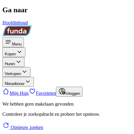
Ga naar
Hoofdinhoud
Menu
Kopen
Huren
Verkopen
Nieuwbouw
Mijn Huis
Favorieten
Inloggen
We hebben geen makelaars gevonden
Controleer je zoekopdracht en probeer het opnieuw.
Opnieuw zoeken