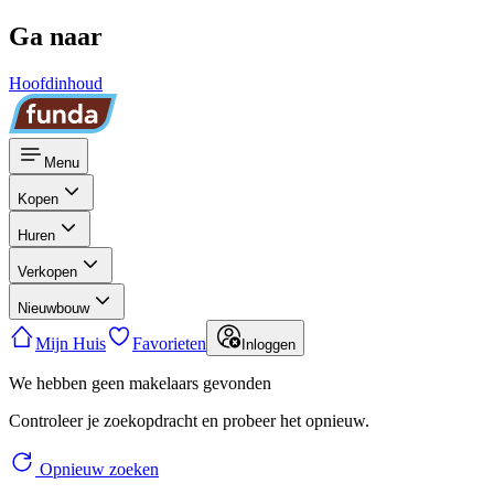
Ga naar
Hoofdinhoud
Menu
Kopen
Huren
Verkopen
Nieuwbouw
Mijn Huis
Favorieten
Inloggen
We hebben geen makelaars gevonden
Controleer je zoekopdracht en probeer het opnieuw.
Opnieuw zoeken