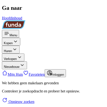
Ga naar
Hoofdinhoud
Menu
Kopen
Huren
Verkopen
Nieuwbouw
Mijn Huis
Favorieten
Inloggen
We hebben geen makelaars gevonden
Controleer je zoekopdracht en probeer het opnieuw.
Opnieuw zoeken