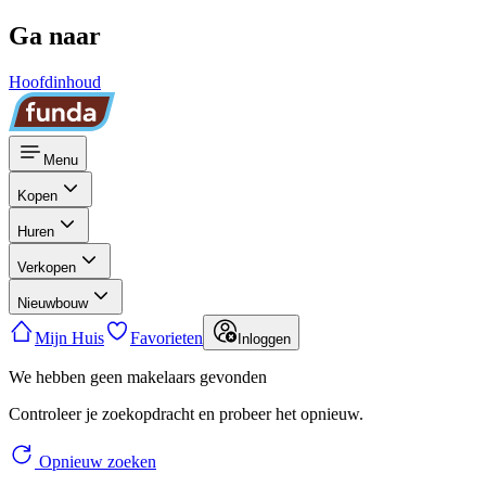
Ga naar
Hoofdinhoud
Menu
Kopen
Huren
Verkopen
Nieuwbouw
Mijn Huis
Favorieten
Inloggen
We hebben geen makelaars gevonden
Controleer je zoekopdracht en probeer het opnieuw.
Opnieuw zoeken