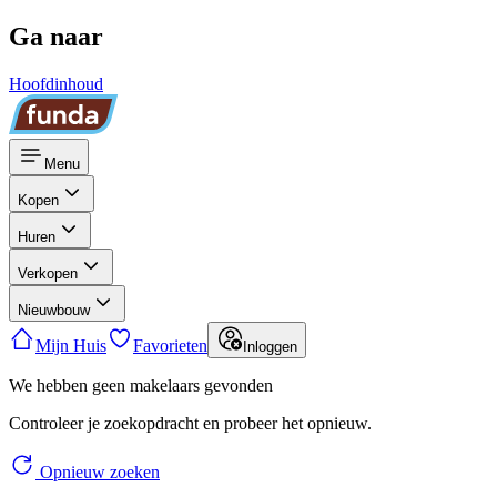
Ga naar
Hoofdinhoud
Menu
Kopen
Huren
Verkopen
Nieuwbouw
Mijn Huis
Favorieten
Inloggen
We hebben geen makelaars gevonden
Controleer je zoekopdracht en probeer het opnieuw.
Opnieuw zoeken