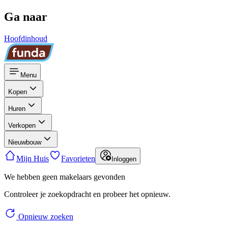
Ga naar
Hoofdinhoud
Menu
Kopen
Huren
Verkopen
Nieuwbouw
Mijn Huis
Favorieten
Inloggen
We hebben geen makelaars gevonden
Controleer je zoekopdracht en probeer het opnieuw.
Opnieuw zoeken