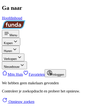
Ga naar
Hoofdinhoud
Menu
Kopen
Huren
Verkopen
Nieuwbouw
Mijn Huis
Favorieten
Inloggen
We hebben geen makelaars gevonden
Controleer je zoekopdracht en probeer het opnieuw.
Opnieuw zoeken