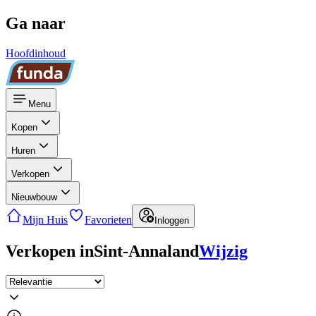
Ga naar
Hoofdinhoud
Menu
Kopen
Huren
Verkopen
Nieuwbouw
Mijn Huis
Favorieten
Inloggen
Verkopen in
Sint-Annaland
Wijzig