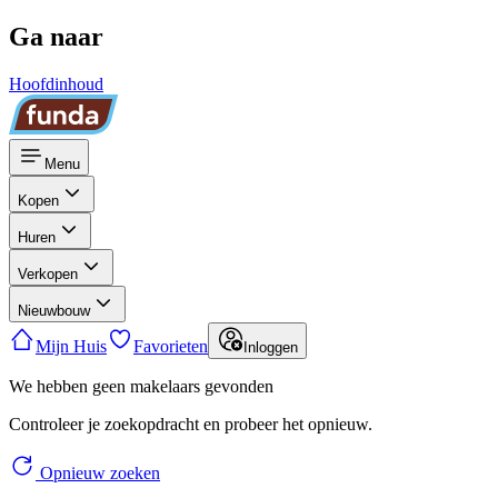
Ga naar
Hoofdinhoud
Menu
Kopen
Huren
Verkopen
Nieuwbouw
Mijn Huis
Favorieten
Inloggen
We hebben geen makelaars gevonden
Controleer je zoekopdracht en probeer het opnieuw.
Opnieuw zoeken