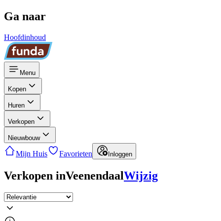
Ga naar
Hoofdinhoud
Menu
Kopen
Huren
Verkopen
Nieuwbouw
Mijn Huis
Favorieten
Inloggen
Verkopen in
Veenendaal
Wijzig