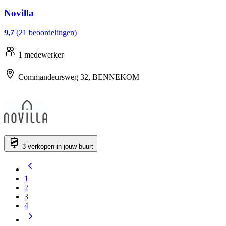
Novilla
9,7
(21 beoordelingen)
1 medewerker
Commandeursweg 32, BENNEKOM
3 verkopen in jouw buurt
1
2
3
4