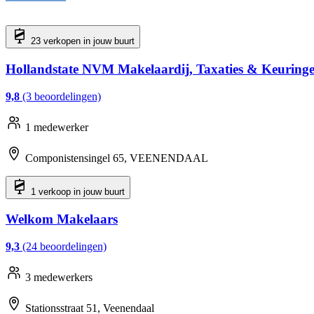
23 verkopen in jouw buurt
Hollandstate NVM Makelaardij, Taxaties & Keuring
9,8
(3 beoordelingen)
1 medewerker
Componistensingel 65, VEENENDAAL
1 verkoop in jouw buurt
Welkom Makelaars
9,3
(24 beoordelingen)
3 medewerkers
Stationsstraat 51, Veenendaal