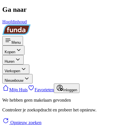
Ga naar
Hoofdinhoud
Menu
Kopen
Huren
Verkopen
Nieuwbouw
Mijn Huis
Favorieten
Inloggen
We hebben geen makelaars gevonden
Controleer je zoekopdracht en probeer het opnieuw.
Opnieuw zoeken