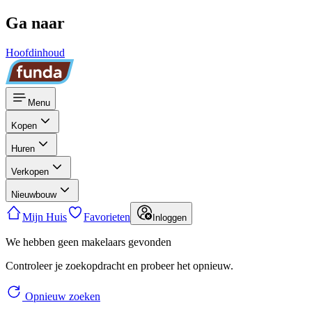
Ga naar
Hoofdinhoud
Menu
Kopen
Huren
Verkopen
Nieuwbouw
Mijn Huis
Favorieten
Inloggen
We hebben geen makelaars gevonden
Controleer je zoekopdracht en probeer het opnieuw.
Opnieuw zoeken