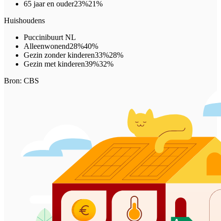
65 jaar en ouder
23%
21%
Huishoudens
Puccinibuurt
NL
Alleenwonend
28%
40%
Gezin zonder kinderen
33%
28%
Gezin met kinderen
39%
32%
Bron: CBS