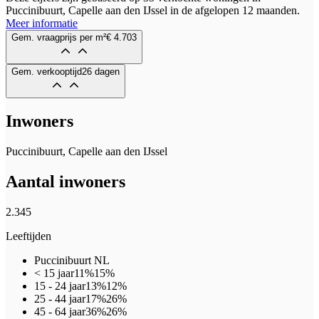
Puccinibuurt, Capelle aan den IJssel in de afgelopen 12 maanden.
Meer informatie
Gem. vraagprijs per m²
€ 4.703
Gem. verkooptijd
26 dagen
Inwoners
Puccinibuurt, Capelle aan den IJssel
Aantal inwoners
2.345
Leeftijden
Puccinibuurt
NL
< 15 jaar
11%
15%
15 - 24 jaar
13%
12%
25 - 44 jaar
17%
26%
45 - 64 jaar
36%
26%