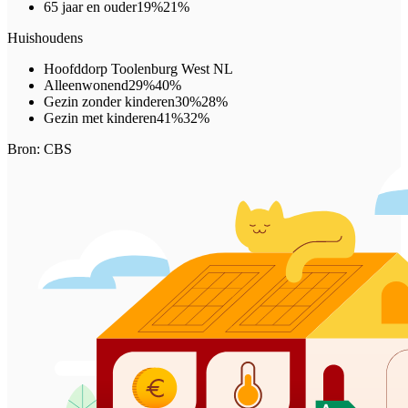
65 jaar en ouder
19%
21%
Huishoudens
Hoofddorp Toolenburg West
NL
Alleenwonend
29%
40%
Gezin zonder kinderen
30%
28%
Gezin met kinderen
41%
32%
Bron: CBS