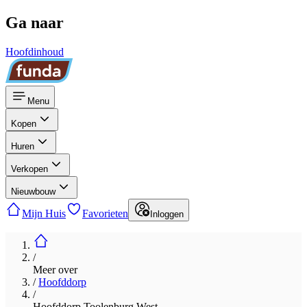
Ga naar
Hoofdinhoud
Menu
Kopen
Huren
Verkopen
Nieuwbouw
Mijn Huis
Favorieten
Inloggen
/
Meer over
/
Hoofddorp
/
Hoofddorp Toolenburg West