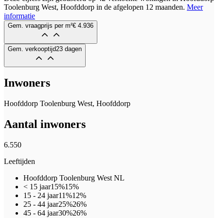
Toolenburg West, Hoofddorp in de afgelopen 12 maanden.
Meer
informatie
Gem. vraagprijs per m²
€ 4.936
Gem. verkooptijd
23 dagen
Inwoners
Hoofddorp Toolenburg West, Hoofddorp
Aantal inwoners
6.550
Leeftijden
Hoofddorp Toolenburg West
NL
< 15 jaar
15%
15%
15 - 24 jaar
11%
12%
25 - 44 jaar
25%
26%
45 - 64 jaar
30%
26%