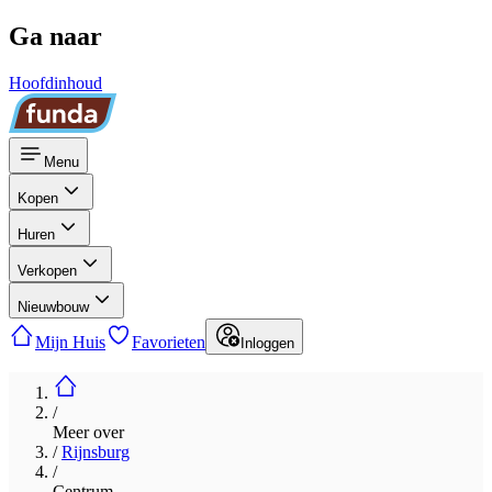
Ga naar
Hoofdinhoud
Menu
Kopen
Huren
Verkopen
Nieuwbouw
Mijn Huis
Favorieten
Inloggen
/
Meer over
/
Rijnsburg
/
Centrum