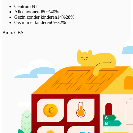
Centrum
NL
Alleenwonend
80%
40%
Gezin zonder kinderen
14%
28%
Gezin met kinderen
6%
32%
Bron: CBS