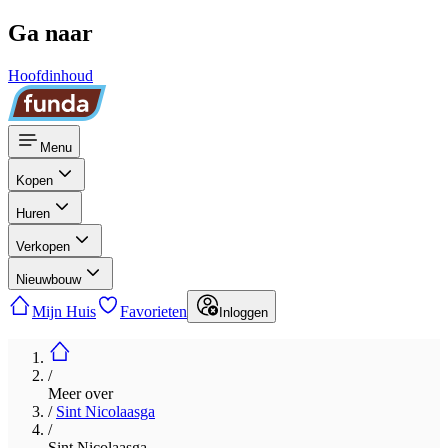
Ga naar
Hoofdinhoud
Menu
Kopen
Huren
Verkopen
Nieuwbouw
Mijn Huis
Favorieten
Inloggen
/
Meer over
/
Sint Nicolaasga
/
Sint Nicolaasga