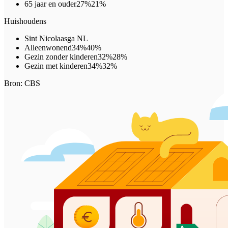
65 jaar en ouder
27%
21%
Huishoudens
Sint Nicolaasga
NL
Alleenwonend
34%
40%
Gezin zonder kinderen
32%
28%
Gezin met kinderen
34%
32%
Bron: CBS