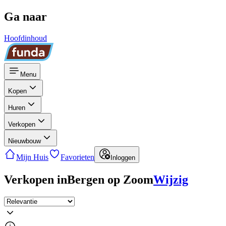
Ga naar
Hoofdinhoud
Menu
Kopen
Huren
Verkopen
Nieuwbouw
Mijn Huis
Favorieten
Inloggen
Verkopen in
Bergen op Zoom
Wijzig