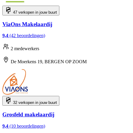
47 verkopen in jouw buurt
ViaOns Makelaardij
9,4
(42 beoordelingen)
2 medewerkers
De Moerkens 19, BERGEN OP ZOOM
32 verkopen in jouw buurt
Grosfeld makelaardij
9,4
(10 beoordelingen)