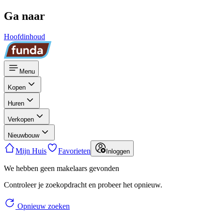
Ga naar
Hoofdinhoud
Menu
Kopen
Huren
Verkopen
Nieuwbouw
Mijn Huis
Favorieten
Inloggen
We hebben geen makelaars gevonden
Controleer je zoekopdracht en probeer het opnieuw.
Opnieuw zoeken