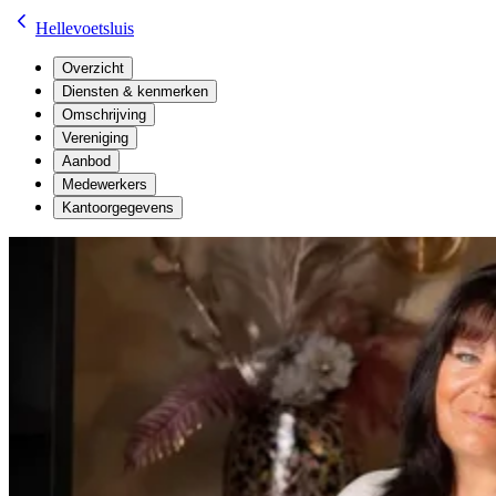
Hellevoetsluis
Overzicht
Diensten & kenmerken
Omschrijving
Vereniging
Aanbod
Medewerkers
Kantoorgegevens