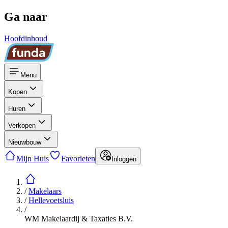
Ga naar
Hoofdinhoud
Menu
Kopen
Huren
Verkopen
Nieuwbouw
Mijn Huis
Favorieten
Inloggen
/
Makelaars
/
Hellevoetsluis
/
WM Makelaardij & Taxaties B.V.