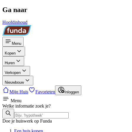
Ga naar
Hoofdinhoud
Menu
Kopen
Huren
Verkopen
Nieuwbouw
Mijn Huis
Favorieten
Inloggen
Menu
Welke informatie zoek je?
Doe je huiswerk op Funda
Een huis kopen