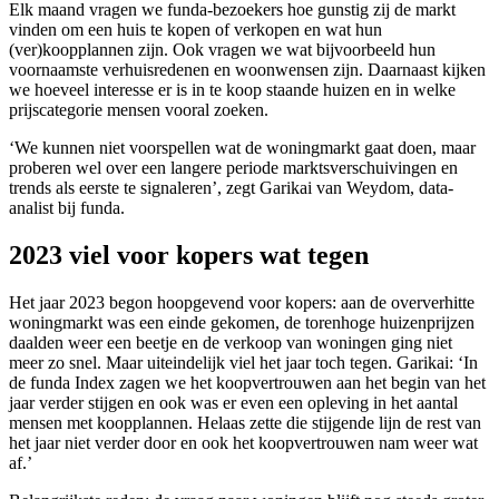
Elk maand vragen we funda-bezoekers hoe gunstig zij de markt
vinden om een huis te kopen of verkopen en wat hun
(ver)koopplannen zijn. Ook vragen we wat bijvoorbeeld hun
voornaamste verhuisredenen en woonwensen zijn. Daarnaast kijken
we hoeveel interesse er is in te koop staande huizen en in welke
prijscategorie mensen vooral zoeken.
‘We kunnen niet voorspellen wat de woningmarkt gaat doen, maar
proberen wel over een langere periode marktsverschuivingen en
trends als eerste te signaleren’, zegt Garikai van Weydom, data-
analist bij funda.
2023 viel voor kopers wat tegen
Het jaar 2023 begon hoopgevend voor kopers: aan de oververhitte
woningmarkt was een einde gekomen, de torenhoge huizenprijzen
daalden weer een beetje en de verkoop van woningen ging niet
meer zo snel. Maar uiteindelijk viel het jaar toch tegen. Garikai: ‘In
de funda Index zagen we het koopvertrouwen aan het begin van het
jaar verder stijgen en ook was er even een opleving in het aantal
mensen met koopplannen. Helaas zette die stijgende lijn de rest van
het jaar niet verder door en ook het koopvertrouwen nam weer wat
af.’