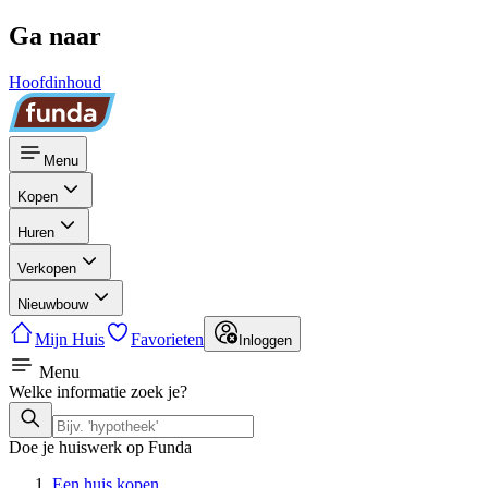
Ga naar
Hoofdinhoud
Menu
Kopen
Huren
Verkopen
Nieuwbouw
Mijn Huis
Favorieten
Inloggen
Menu
Welke informatie zoek je?
Doe je huiswerk op Funda
Een huis kopen