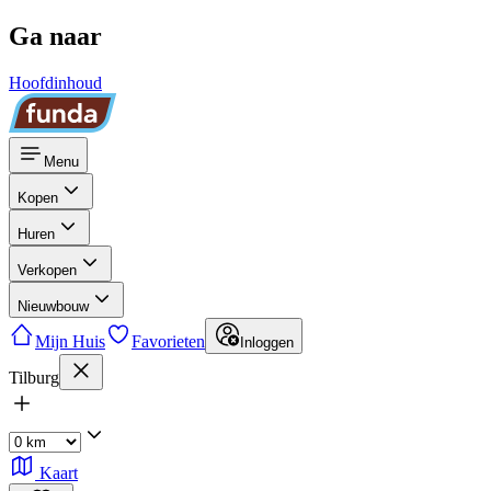
Ga naar
Hoofdinhoud
Menu
Kopen
Huren
Verkopen
Nieuwbouw
Mijn Huis
Favorieten
Inloggen
Tilburg
Kaart