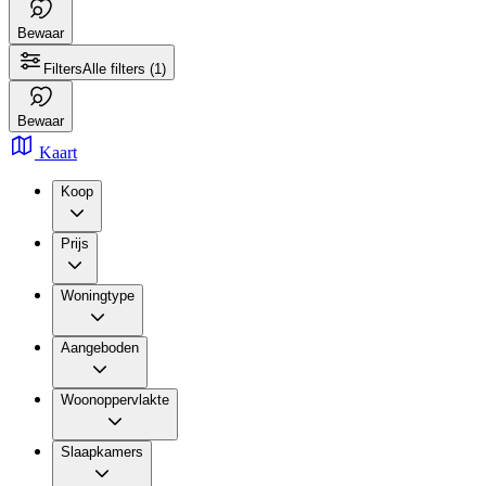
Bewaar
Filters
Alle filters
(1)
Bewaar
Kaart
Koop
Prijs
Woningtype
Aangeboden
Woonoppervlakte
Slaapkamers