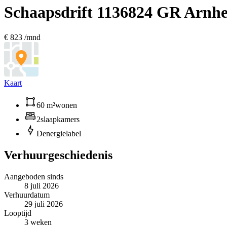
Schaapsdrift 113
6824 GR Arnh
€ 823 /mnd
Kaart
60 m²
wonen
2
slaapkamers
D
energielabel
Verhuurgeschiedenis
Aangeboden sinds
8 juli 2026
Verhuurdatum
29 juli 2026
Looptijd
3 weken