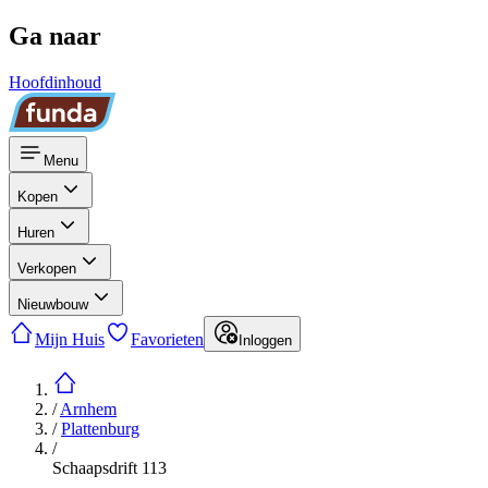
Ga naar
Hoofdinhoud
Menu
Kopen
Huren
Verkopen
Nieuwbouw
Mijn Huis
Favorieten
Inloggen
/
Arnhem
/
Plattenburg
/
Schaapsdrift 113