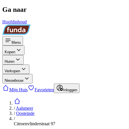
Ga naar
Hoofdinhoud
Menu
Kopen
Huren
Verkopen
Nieuwbouw
Mijn Huis
Favorieten
Inloggen
/
Aalsmeer
/
Oosteinde
/
Citroenvlinderstraat 97