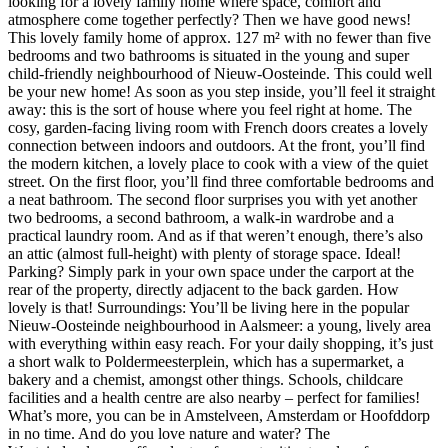
looking for a lovely family home where space, comfort and
atmosphere come together perfectly? Then we have good news!
This lovely family home of approx. 127 m² with no fewer than five
bedrooms and two bathrooms is situated in the young and super
child-friendly neighbourhood of Nieuw-Oosteinde. This could well
be your new home! As soon as you step inside, you’ll feel it straight
away: this is the sort of house where you feel right at home. The
cosy, garden-facing living room with French doors creates a lovely
connection between indoors and outdoors. At the front, you’ll find
the modern kitchen, a lovely place to cook with a view of the quiet
street. On the first floor, you’ll find three comfortable bedrooms and
a neat bathroom. The second floor surprises you with yet another
two bedrooms, a second bathroom, a walk-in wardrobe and a
practical laundry room. And as if that weren’t enough, there’s also
an attic (almost full-height) with plenty of storage space. Ideal!
Parking? Simply park in your own space under the carport at the
rear of the property, directly adjacent to the back garden. How
lovely is that! Surroundings: You’ll be living here in the popular
Nieuw-Oosteinde neighbourhood in Aalsmeer: a young, lively area
with everything within easy reach. For your daily shopping, it’s just
a short walk to Poldermeesterplein, which has a supermarket, a
bakery and a chemist, amongst other things. Schools, childcare
facilities and a health centre are also nearby – perfect for families!
What’s more, you can be in Amstelveen, Amsterdam or Hoofddorp
in no time. And do you love nature and water? The