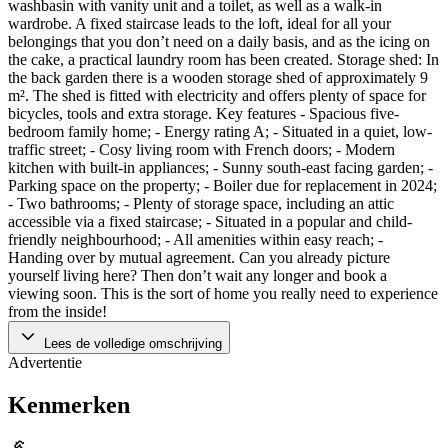
washbasin with vanity unit and a toilet, as well as a walk-in
wardrobe. A fixed staircase leads to the loft, ideal for all your
belongings that you don’t need on a daily basis, and as the icing on
the cake, a practical laundry room has been created. Storage shed: In
the back garden there is a wooden storage shed of approximately 9
m². The shed is fitted with electricity and offers plenty of space for
bicycles, tools and extra storage. Key features - Spacious five-
bedroom family home; - Energy rating A; - Situated in a quiet, low-
traffic street; - Cosy living room with French doors; - Modern
kitchen with built-in appliances; - Sunny south-east facing garden; -
Parking space on the property; - Boiler due for replacement in 2024;
- Two bathrooms; - Plenty of storage space, including an attic
accessible via a fixed staircase; - Situated in a popular and child-
friendly neighbourhood; - All amenities within easy reach; -
Handing over by mutual agreement. Can you already picture
yourself living here? Then don’t wait any longer and book a
viewing soon. This is the sort of home you really need to experience
from the inside!
Lees de volledige omschrijving
Advertentie
Kenmerken