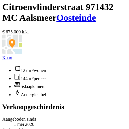
Citroenvlinderstraat 97
1432
MC Aalsmeer
Oosteinde
€ 675.000 k.k.
Kaart
127 m²
wonen
144 m²
perceel
5
slaapkamers
A
energielabel
Verkoopgeschiedenis
Aangeboden sinds
1 mei 2026