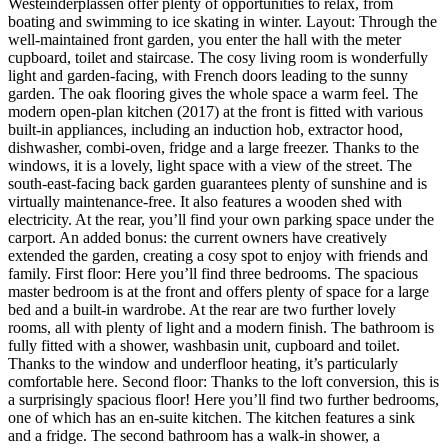
Westeinderplassen offer plenty of opportunities to relax, from
boating and swimming to ice skating in winter. Layout: Through the
well-maintained front garden, you enter the hall with the meter
cupboard, toilet and staircase. The cosy living room is wonderfully
light and garden-facing, with French doors leading to the sunny
garden. The oak flooring gives the whole space a warm feel. The
modern open-plan kitchen (2017) at the front is fitted with various
built-in appliances, including an induction hob, extractor hood,
dishwasher, combi-oven, fridge and a large freezer. Thanks to the
windows, it is a lovely, light space with a view of the street. The
south-east-facing back garden guarantees plenty of sunshine and is
virtually maintenance-free. It also features a wooden shed with
electricity. At the rear, you’ll find your own parking space under the
carport. An added bonus: the current owners have creatively
extended the garden, creating a cosy spot to enjoy with friends and
family. First floor: Here you’ll find three bedrooms. The spacious
master bedroom is at the front and offers plenty of space for a large
bed and a built-in wardrobe. At the rear are two further lovely
rooms, all with plenty of light and a modern finish. The bathroom is
fully fitted with a shower, washbasin unit, cupboard and toilet.
Thanks to the window and underfloor heating, it’s particularly
comfortable here. Second floor: Thanks to the loft conversion, this is
a surprisingly spacious floor! Here you’ll find two further bedrooms,
one of which has an en-suite kitchen. The kitchen features a sink
and a fridge. The second bathroom has a walk-in shower, a