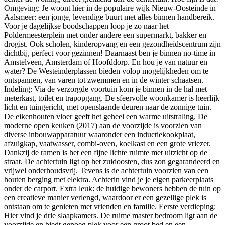
Omgeving: Je woont hier in de populaire wijk Nieuw-Oosteinde in
Aalsmeer: een jonge, levendige buurt met alles binnen handbereik.
Voor je dagelijkse boodschappen loop je zo naar het
Poldermeesterplein met onder andere een supermarkt, bakker en
drogist. Ook scholen, kinderopvang en een gezondheidscentrum zijn
dichtbij, perfect voor gezinnen! Daarnaast ben je binnen no-time in
Amstelveen, Amsterdam of Hoofddorp. En hou je van natuur en
water? De Westeinderplassen bieden volop mogelijkheden om te
ontspannen, van varen tot zwemmen en in de winter schaatsen.
Indeling: Via de verzorgde voortuin kom je binnen in de hal met
meterkast, toilet en trapopgang. De sfeervolle woonkamer is heerlijk
licht en tuingericht, met openslaande deuren naar de zonnige tuin.
De eikenhouten vloer geeft het geheel een warme uitstraling. De
moderne open keuken (2017) aan de voorzijde is voorzien van
diverse inbouwapparatuur waaronder een inductiekookplaat,
afzuigkap, vaatwasser, combi-oven, koelkast en een grote vriezer.
Dankzij de ramen is het een fijne lichte ruimte met uitzicht op de
straat. De achtertuin ligt op het zuidoosten, dus zon gegarandeerd en
vrijwel onderhoudsvrij. Tevens is de achtertuin voorzien van een
houten berging met elektra. Achterin vind je je eigen parkeerplaats
onder de carport. Extra leuk: de huidige bewoners hebben de tuin op
een creatieve manier verlengd, waardoor er een gezellige plek is
ontstaan om te genieten met vrienden en familie. Eerste verdieping:
Hier vind je drie slaapkamers. De ruime master bedroom ligt aan de
voorzijde en biedt genoeg plek voor een groot bed en een