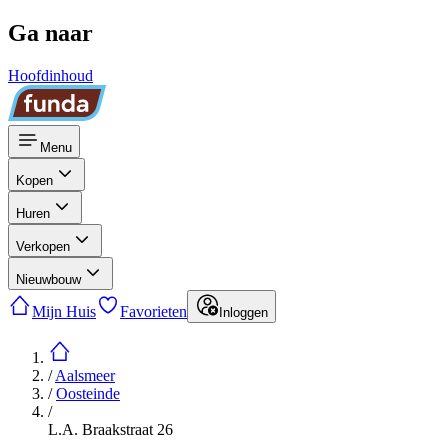
Ga naar
Hoofdinhoud
Menu
Kopen
Huren
Verkopen
Nieuwbouw
Mijn Huis
Favorieten
Inloggen
/
Aalsmeer
/
Oosteinde
/
L.A. Braakstraat 26