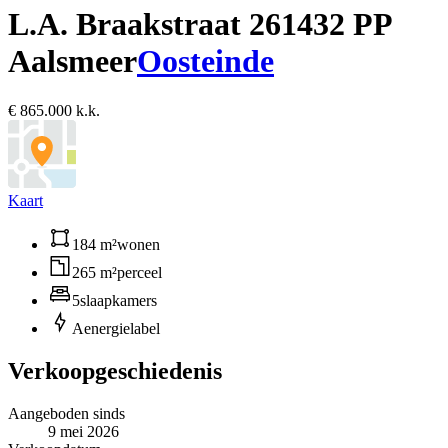
L.A. Braakstraat 26
1432 PP
Aalsmeer
Oosteinde
€ 865.000 k.k.
Kaart
184 m²
wonen
265 m²
perceel
5
slaapkamers
A
energielabel
Verkoopgeschiedenis
Aangeboden sinds
9 mei 2026