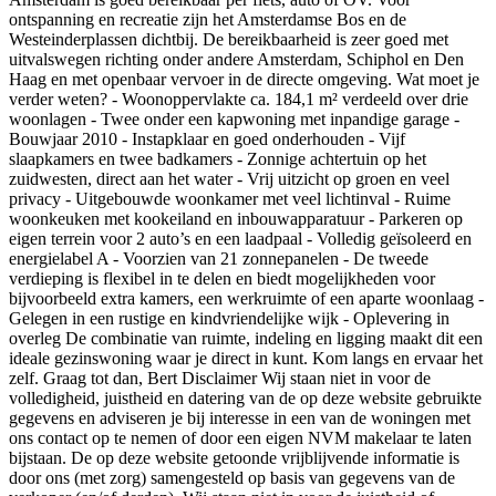
ontspanning en recreatie zijn het Amsterdamse Bos en de
Westeinderplassen dichtbij. De bereikbaarheid is zeer goed met
uitvalswegen richting onder andere Amsterdam, Schiphol en Den
Haag en met openbaar vervoer in de directe omgeving. Wat moet je
verder weten? - Woonoppervlakte ca. 184,1 m² verdeeld over drie
woonlagen - Twee onder een kapwoning met inpandige garage -
Bouwjaar 2010 - Instapklaar en goed onderhouden - Vijf
slaapkamers en twee badkamers - Zonnige achtertuin op het
zuidwesten, direct aan het water - Vrij uitzicht op groen en veel
privacy - Uitgebouwde woonkamer met veel lichtinval - Ruime
woonkeuken met kookeiland en inbouwapparatuur - Parkeren op
eigen terrein voor 2 auto’s en een laadpaal - Volledig geïsoleerd en
energielabel A - Voorzien van 21 zonnepanelen - De tweede
verdieping is flexibel in te delen en biedt mogelijkheden voor
bijvoorbeeld extra kamers, een werkruimte of een aparte woonlaag -
Gelegen in een rustige en kindvriendelijke wijk - Oplevering in
overleg De combinatie van ruimte, indeling en ligging maakt dit een
ideale gezinswoning waar je direct in kunt. Kom langs en ervaar het
zelf. Graag tot dan, Bert Disclaimer Wij staan niet in voor de
volledigheid, juistheid en datering van de op deze website gebruikte
gegevens en adviseren je bij interesse in een van de woningen met
ons contact op te nemen of door een eigen NVM makelaar te laten
bijstaan. De op deze website getoonde vrijblijvende informatie is
door ons (met zorg) samengesteld op basis van gegevens van de