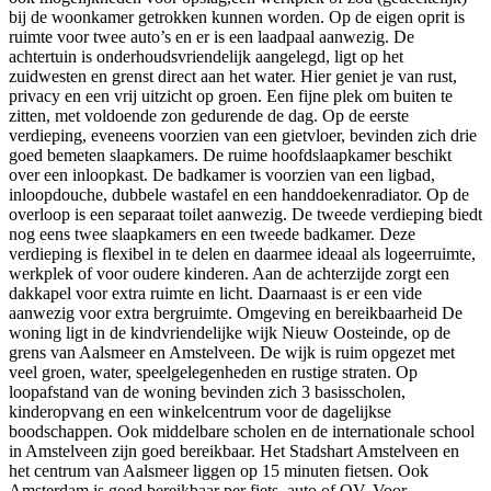
bij de woonkamer getrokken kunnen worden. Op de eigen oprit is
ruimte voor twee auto’s en er is een laadpaal aanwezig. De
achtertuin is onderhoudsvriendelijk aangelegd, ligt op het
zuidwesten en grenst direct aan het water. Hier geniet je van rust,
privacy en een vrij uitzicht op groen. Een fijne plek om buiten te
zitten, met voldoende zon gedurende de dag. Op de eerste
verdieping, eveneens voorzien van een gietvloer, bevinden zich drie
goed bemeten slaapkamers. De ruime hoofdslaapkamer beschikt
over een inloopkast. De badkamer is voorzien van een ligbad,
inloopdouche, dubbele wastafel en een handdoekenradiator. Op de
overloop is een separaat toilet aanwezig. De tweede verdieping biedt
nog eens twee slaapkamers en een tweede badkamer. Deze
verdieping is flexibel in te delen en daarmee ideaal als logeerruimte,
werkplek of voor oudere kinderen. Aan de achterzijde zorgt een
dakkapel voor extra ruimte en licht. Daarnaast is er een vide
aanwezig voor extra bergruimte. Omgeving en bereikbaarheid De
woning ligt in de kindvriendelijke wijk Nieuw Oosteinde, op de
grens van Aalsmeer en Amstelveen. De wijk is ruim opgezet met
veel groen, water, speelgelegenheden en rustige straten. Op
loopafstand van de woning bevinden zich 3 basisscholen,
kinderopvang en een winkelcentrum voor de dagelijkse
boodschappen. Ook middelbare scholen en de internationale school
in Amstelveen zijn goed bereikbaar. Het Stadshart Amstelveen en
het centrum van Aalsmeer liggen op 15 minuten fietsen. Ook
Amsterdam is goed bereikbaar per fiets, auto of OV. Voor