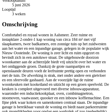
Verkoopdatum
5 juni 2026
Looptijd
3 weken
Omschrijving
Comfortabel en royaal wonen in Aalsmeer. Zeer ruime en
instapklare 2-onder-1 kap woning van circa 184 m² met vijf
slaapkamers, twee badkamers, een zonnige tuin op het zuidwesten
aan het water en een inpandige garage, gelegen in de populaire wijk
Nieuw Oosteinde. De woning is zeer licht en ruim opgezet en
bevindt zich in een autoluwe straat. De uitgebouwde doorzon
woonkamer aan de achterzijde biedt vrij uitzicht over het water en
het omliggende groen. Dankzij de grote raampartijen en
openslaande deuren voelt de leefruimte prettig open en verbonden
met de tuin. De afwerking is strak, met onder andere een gietvloer
en een sfeervolle gashaard. Aan de voorzijde ligt de ruime
woonkeuken met kookeiland en uitzicht op een groen speelveld. De
keuken is compleet uitgevoerd met diverse inbouwapparatuur,
waaronder een inductiekookplaat, oven, combimagnetron,
stoomoven, vaatwasser, quooker en een inbouw koffiemachine. Een
fijne plek waar koken en samenkomen centraal staan. De inpandige
garage is bereikbaar vanuit de woning en biedt naast parkeerruimte
ook mogelijkheden voor opslag,een werkplek of zou (gedeeltelijk)