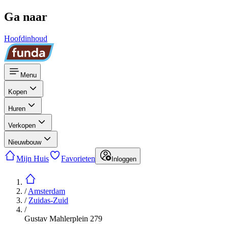
Ga naar
Hoofdinhoud
Menu
Kopen
Huren
Verkopen
Nieuwbouw
Mijn Huis
Favorieten
Inloggen
/
Amsterdam
/
Zuidas-Zuid
/
Gustav Mahlerplein 279