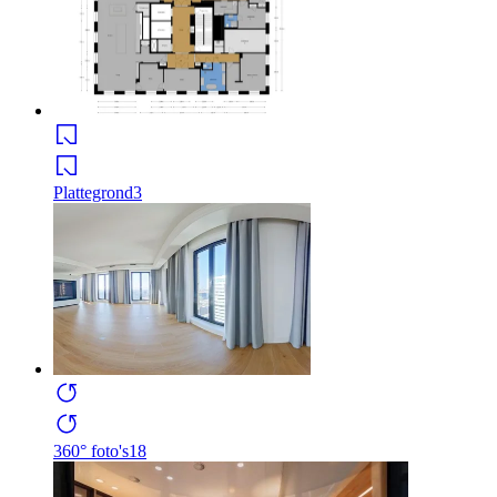
Plattegrond
3
360° foto's
18