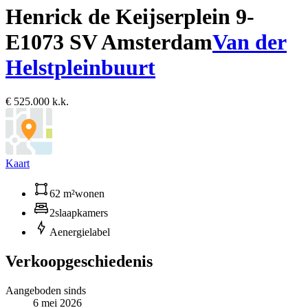
Henrick de Keijserplein 9-
E
1073 SV Amsterdam
Van der
Helstpleinbuurt
€ 525.000 k.k.
Kaart
62 m²
wonen
2
slaapkamers
A
energielabel
Verkoopgeschiedenis
Aangeboden sinds
6 mei 2026