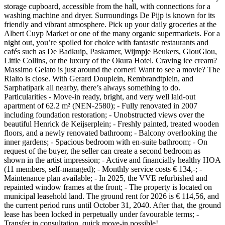
storage cupboard, accessible from the hall, with connections for a
washing machine and dryer. Surroundings De Pijp is known for its
friendly and vibrant atmosphere. Pick up your daily groceries at the
Albert Cuyp Market or one of the many organic supermarkets. For a
night out, you’re spoiled for choice with fantastic restaurants and
cafés such as De Badkuip, Paskamer, Wijmpje Beukers, GlouGlou,
Little Collins, or the luxury of the Okura Hotel. Craving ice cream?
Massimo Gelato is just around the corner! Want to see a movie? The
Rialto is close. With Gerard Douplein, Rembrandtplein, and
Sarphatipark all nearby, there’s always something to do.
Particularities - Move-in ready, bright, and very well laid-out
apartment of 62.2 m² (NEN-2580); - Fully renovated in 2007
including foundation restoration; - Unobstructed views over the
beautiful Henrick de Keijserplein; - Freshly painted, treated wooden
floors, and a newly renovated bathroom; - Balcony overlooking the
inner gardens; - Spacious bedroom with en-suite bathroom; - On
request of the buyer, the seller can create a second bedroom as
shown in the artist impression; - Active and financially healthy HOA
(11 members, self-managed); - Monthly service costs € 134,-; -
Maintenance plan available; - In 2025, the VVE refurbished and
repainted window frames at the front; - The property is located on
municipal leasehold land. The ground rent for 2026 is € 114,56, and
the current period runs until October 31, 2040. After that, the ground
lease has been locked in perpetually under favourable terms; -
Transfer in consultation, quick move-in possible!