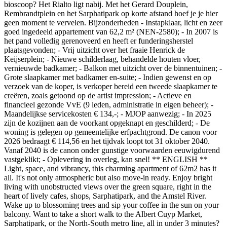
bioscoop? Het Rialto ligt nabij. Met het Gerard Douplein,
Rembrandtplein en het Sarphatipark op korte afstand hoef je je hier
geen moment te vervelen. Bijzonderheden - Instapklaar, licht en zeer
goed ingedeeld appartement van 62,2 m² (NEN-2580); - In 2007 is
het pand volledig gerenoveerd en heeft er funderingsherstel
plaatsgevonden; - Vrij uitzicht over het fraaie Henrick de
Keijserplein; - Nieuwe schilderlaag, behandelde houten vloer,
vernieuwde badkamer; - Balkon met uitzicht over de binnentuinen; -
Grote slaapkamer met badkamer en-suite; - Indien gewenst en op
verzoek van de koper, is verkoper bereid een tweede slaapkamer te
creëren, zoals getoond op de artist impression; - Actieve en
financieel gezonde VvE (9 leden, administratie in eigen beheer); -
Maandelijkse servicekosten € 134,-; - MJOP aanwezig; - In 2025
zijn de kozijnen aan de voorkant opgeknapt en geschilderd; - De
woning is gelegen op gemeentelijke erfpachtgrond. De canon voor
2026 bedraagt € 114,56 en het tijdvak loopt tot 31 oktober 2040.
Vanaf 2040 is de canon onder gunstige voorwaarden eeuwigdurend
vastgeklikt; - Oplevering in overleg, kan snel! ** ENGLISH **
Light, space, and vibrancy, this charming apartment of 62m2 has it
all. It's not only atmospheric but also move-in ready. Enjoy bright
living with unobstructed views over the green square, right in the
heart of lively cafes, shops, Sarphatipark, and the Amstel River.
Wake up to blossoming trees and sip your coffee in the sun on your
balcony. Want to take a short walk to the Albert Cuyp Market,
Sarphatipark, or the North-South metro line, all in under 3 minutes?