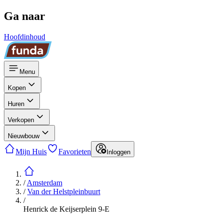
Ga naar
Hoofdinhoud
Menu
Kopen
Huren
Verkopen
Nieuwbouw
Mijn Huis
Favorieten
Inloggen
/
Amsterdam
/
Van der Helstpleinbuurt
/
Henrick de Keijserplein 9-E