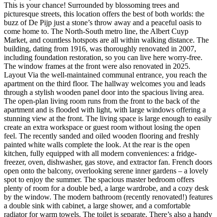
This is your chance! Surrounded by blossoming trees and
picturesque streets, this location offers the best of both worlds: the
buzz of De Pijp just a stone’s throw away and a peaceful oasis to
come home to. The North-South metro line, the Albert Cuyp
Market, and countless hotspots are all within walking distance. The
building, dating from 1916, was thoroughly renovated in 2007,
including foundation restoration, so you can live here worry-free.
The window frames at the front were also renovated in 2025.
Layout Via the well-maintained communal entrance, you reach the
apartment on the third floor. The hallway welcomes you and leads
through a stylish wooden panel door into the spacious living area.
The open-plan living room runs from the front to the back of the
apartment and is flooded with light, with large windows offering a
stunning view at the front. The living space is large enough to easily
create an extra workspace or guest room without losing the open
feel. The recently sanded and oiled wooden flooring and freshly
painted white walls complete the look. At the rear is the open
kitchen, fully equipped with all modern conveniences: a fridge-
freezer, oven, dishwasher, gas stove, and extractor fan. French doors
open onto the balcony, overlooking serene inner gardens – a lovely
spot to enjoy the summer. The spacious master bedroom offers
plenty of room for a double bed, a large wardrobe, and a cozy desk
by the window. The modern bathroom (recently renovated!) features
a double sink with cabinet, a large shower, and a comfortable
radiator for warm towels. The toilet is separate. There’s also a handy