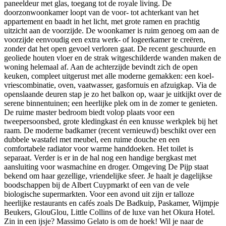
paneeldeur met glas, toegang tot de royale living. De
doorzonwoonkamer loopt van de voor- tot achterkant van het
appartement en baadt in het licht, met grote ramen en prachtig
uitzicht aan de voorzijde. De woonkamer is ruim genoeg om aan de
voorzijde eenvoudig een extra werk- of logeerkamer te creëren,
zonder dat het open gevoel verloren gaat. De recent geschuurde en
geoliede houten vloer en de strak witgeschilderde wanden maken de
woning helemaal af. Aan de achterzijde bevindt zich de open
keuken, compleet uitgerust met alle moderne gemakken: een koel-
vriescombinatie, oven, vaatwasser, gasfornuis en afzuigkap. Via de
openslaande deuren stap je zo het balkon op, waar je uitkijkt over de
serene binnentuinen; een heerlijke plek om in de zomer te genieten.
De ruime master bedroom biedt volop plaats voor een
tweepersoonsbed, grote kledingkast én een knusse werkplek bij het
raam. De moderne badkamer (recent vernieuwd) beschikt over een
dubbele wastafel met meubel, een ruime douche en een
comfortabele radiator voor warme handdoeken. Het toilet is
separaat. Verder is er in de hal nog een handige bergkast met
aansluiting voor wasmachine en droger. Omgeving De Pijp staat
bekend om haar gezellige, vriendelijke sfeer. Je haalt je dagelijkse
boodschappen bij de Albert Cuypmarkt of een van de vele
biologische supermarkten. Voor een avond uit zijn er talloze
heerlijke restaurants en cafés zoals De Badkuip, Paskamer, Wijmpje
Beukers, GlouGlou, Little Collins of de luxe van het Okura Hotel.
Zin in een ijsje? Massimo Gelato is om de hoek! Wil je naar de