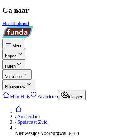
Ga naar
Hoofdinhoud
Menu
Kopen
Huren
Verkopen
Nieuwbouw
Mijn Huis
Favorieten
Inloggen
/
Amsterdam
/
Spuistraat-Zuid
/
Nieuwezijds Voorburgwal 344-3