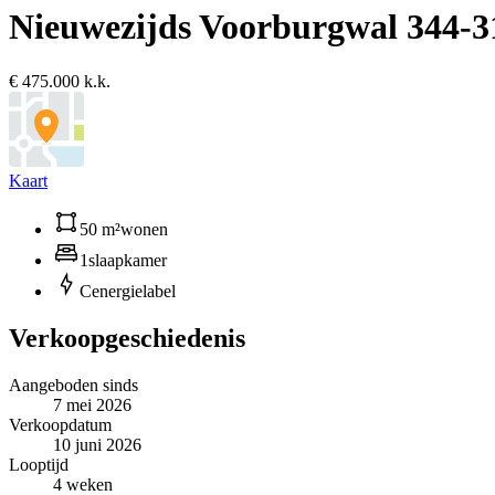
Nieuwezijds Voorburgwal 344-3
€ 475.000 k.k.
Kaart
50 m²
wonen
1
slaapkamer
C
energielabel
Verkoopgeschiedenis
Aangeboden sinds
7 mei 2026
Verkoopdatum
10 juni 2026
Looptijd
4 weken